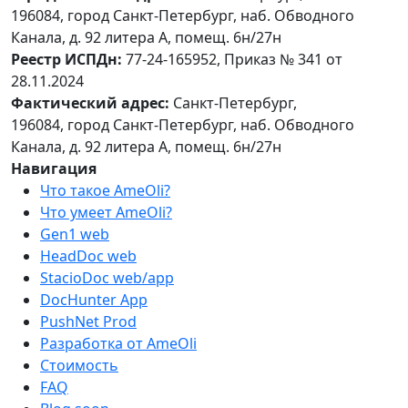
196084, город Санкт-Петербург, наб. Обводного
Канала, д. 92 литера А, помещ. 6н/27н
Реестр ИСПДн:
77-24-165952, Приказ № 341 от
28.11.2024
Фактический адрес:
Санкт-Петербург,
196084, город Санкт-Петербург, наб. Обводного
Канала, д. 92 литера А, помещ. 6н/27н
Навигация
Что такое AmeOli?
Что умеет AmeOli?
Gen1
web
HeadDoc
web
StacioDoc
web/app
DocHunter
App
PushNet
Prod
Разработка от AmeOli
Стоимость
FAQ